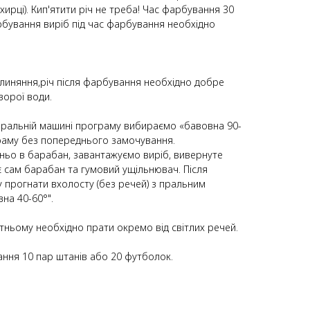
хирці). Кип'ятити річ не треба! Час фарбування 30
рбування виріб під час фарбування необхідно
линяння,річ після фарбування необхідно добре
зорої води.
 пральній машині програму вибираємо «бавовна 90-
раму без попереднього замочування.
ьо в барабан, завантажуємо виріб, вивернуте
є сам барабан та гумовий ущільнювач. Після
прогнати вхолосту (без речей) з пральним
на 40-60°".
тньому необхідно прати окремо від світлих речей.
ання 10 пар штанів або 20 футболок.