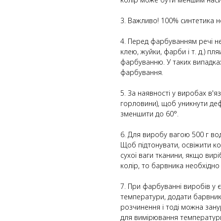
3. Важливо! 100% синтетика н
4. Перед фарбуванням речі н
клею, жуйки, фарби і т. д.) п
фарбуванню. У таких випадка
фарбування.
5. За наявності у виробах в'я
горловини), щоб уникнути де
зменшити до 60°.
6. Для виробу вагою 500 г вод
Щоб підтонувати, освіжити ко
сухої ваги тканини, якщо ви
колір, то барвника необхідно 
7. При фарбуванні виробів у 
температури, додати барвник
розчинення і тоді можна зан
для вимірювання температури