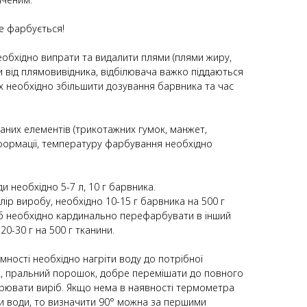
е фарбується!
еобхідно випрати та видалити плями (плями жиру,
ляи від плямовивідника, відбілювача важко піддаються
х необхідно збільшити дозування барвника та час
заних елементів (трикотажних гумок, манжет,
формації, температуру фарбування необхідно
и необхідно 5-7 л, 10 г барвника.
лір виробу, необхідно 10-15 г барвника на 500 г
ріб необхідно кардинально перефарбувати в інший
20-30 г на 500 г тканини.
ємності необхідно нагріти воду до потрібної
, пральний порошок, добре перемішати до повного
урювати виріб. Якщо нема в наявності термометра
 води, то визначити 90° можна за першими