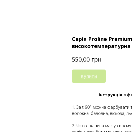
Серія Proline Premium 
високотемпературна 
грн
550,00
Купити
Інструкція з ф
1. За t 90° можна фарбувати 
волокна: бавовна, віскоза, ль
2. Якщо тканина має у своєму
колір може бути меншим нас