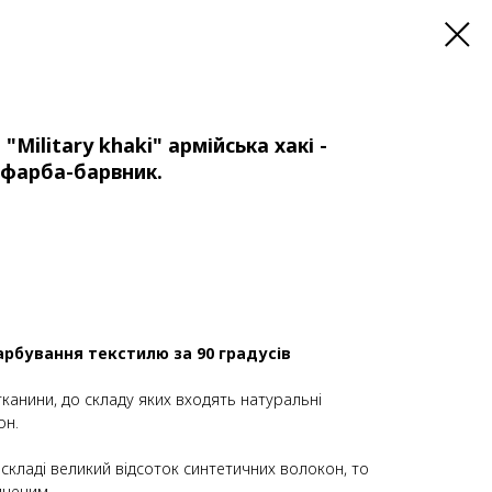
"Military khaki" армійська хакі -
фарба-барвник.
арбування текстилю за 90 градусів
тканини, до складу яких входять натуральні
он.
 складі великий відсоток синтетичних волокон, то
иченим.