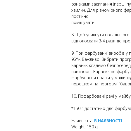
ознаками закипання (перші пу
хвилин. Для рівномірного фа
постійно
помішувати.
8. Щоб уникнути подальшого 
відполоскати 3-4 рази до про
9. При фарбуванні виробів у
95°». Важливо! Вибрати прог
Барвник кладемо безпосередн
навиворіт. Барвник не фарбу
фарбування пральну машинку 
порошком на програмі "бавов
10. Пофарбовані речі у майбу
*150 г достатньо для фарбув
Наявність:
В НАЯВНОСТІ
Weight: 150 g