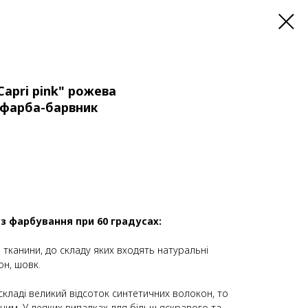
Capri pink" рожева
 фарба-барвник
 з фарбування при 60 градусах:
тканини, до складу яких входять натуральні
он, шовк.
складі великий відсоток синтетичних волокон, то
ним. У деяких випадках для більш яскравого та