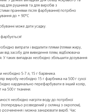
ад для рушників та для виробів з
стими праннями після фарбування) потрібно
ування до + 90°С
рбуванні може дати усадку.
 фарбується!
обхідно випрати і видалити плями (плями жиру,
лями від засобу для виведення плям, відбілювача
. У таких випадках необхідно збільшити дозування
 необхідно 5-7 л, 15 г барвника.
лір виробу необхідно 15 г фарбника на 500 г сухої
обхідно кардинально перефарбувати в інший колір,
 на 500 г тканини.
мності необхідно нагріти воду до потрібної
 (попередньо розведений у склянці з окропом),
 розчинення і можна занурювати виріб. Час