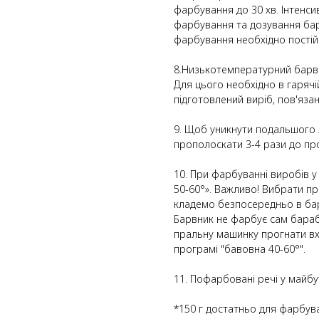
фарбування до 30 хв. Інтенси
фарбування та дозування бар
фарбування необхідно постій
8.Низькотемпературний барвни
Для цього необхідно в гарячі
підготовлений виріб, пов'яза
9. Щоб уникнути подальшого 
прополоскати 3-4 рази до пр
10. При фарбуванні виробів 
50-60°». Важливо! Вибрати п
кладемо безпосередньо в бар
Барвник не фарбує сам бараб
пральну машинку прогнати вх
програмі "бавовна 40-60°".
11. Пофарбовані речі у майбу
*150 г достатньо для фарбув