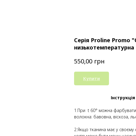
Серія Proline Promo "
низькотемпературна
грн
550,00
Купити
Інструкція
1.При t 60° можна фарбувати 
волокна: бавовна, віскоза, ль
2.Якщо тканина має у своєму 
колір може бути менш насиче