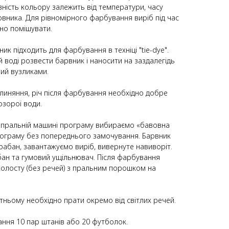
вність кольору залежить від температури, часу
вника. Для рівномірного фарбування виріб під час
но помішувати.
к підходить для фарбування в техніці "tie-dye".
й воді розвести барвник і наносити на заздалегідь
ний вузликами.
линяння, річ після фарбування необхідно добре
озорої води.
у пральній машині програму вибираємо «бавовна
рограму без попереднього замочування. Барвник
абан, завантажуємо виріб, вивернуте навиворіт.
ан та гумовий ущільнювач. Після фарбування
олосту (без речей) з пральним порошком на
тньому необхідно прати окремо від світлих речей.
ання 10 пар штанів або 20 футболок.