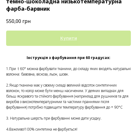
темно-шоколадна низькотемпературна
фарба-барвник
550,00
грн
Купити
Інструкція з фарбування при 60 градусах:
1.При t 60° можна фарбувати тканини, до складу яких входять натуральні
волокна: бавовна, віскоза, льон, шовк.
2.Якщо тканина має у своєму складі великий відсоток синтетичних
волокон, то колір може бути менш насиченим. У деяких випадках для
більш яскравого та стійкого фарбування (наприклад для рушників та для
виробів з високотемпературними та частими праннями після
фарбування) потрібно підвищити температуру фарбування до + 90°С
3. Натуральна шерсть при фарбуванні може дати усадку.
4.Важливо!100% синтетика не фарбується!