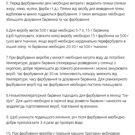
5. Перед фарбуванням речі необхідно випрати і видалити плями (плями
жиру, клею, жуйки, фарби і т.д.). Плями від засобу для виведення плям,
відбілювача важко піддаються фарбування. У таких випадках необхідно
збільшити дозування барвника та час фарбування.
6.Для виробу вагою 500 г води необхідно 5-7 л, 15 г барвника.
Щоб підтонувати, освіжити колір виробу необхідно 15 г фарбника на 500 г
сухої ваги тканини, якщо виріб необхідно кардинально перефарбувати в
інший колір, то барвника необхідно 20-30 г на 500 г тканини.
7.При фарбуванні виробів у ємності необхідно нагріти воду до потрібної
температури, додати барвник (попередньо розведений у склянці з
окропом), добре перемішати до повного розчинення і можна занурювати
виріб. Час фарбування до 30 хв. Інтенсивність кольору залежить від
температури, часу фарбування та дозування барвника. Для рівномірного
фарбування виріб під час фарбування необхідно постійно помішувати.
8.Низькотемпературний барвник підходить для фарбування в техніці "tie-
dye". Для цього необхідно в гарячій воді розвести барвник і наносити на
заздалегідь підготовлений виріб, пов'язаний вузликами.
9. Щоб уникнути подальшого линяння, річ після фарбування необхідно
добре прополоскати 3-4 рази до прозорої води.
10. При фарбуванні виробів у пральній машині програму вибираємо