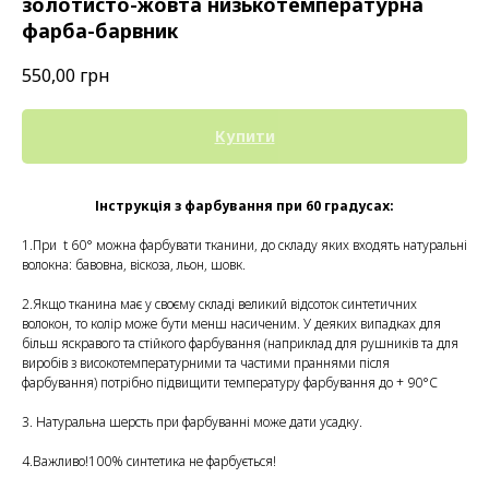
золотисто-жовта низькотемпературна
фарба-барвник
550,00
грн
Купити
Інструкція з фарбування при 60 градусах:
1.При t 60° можна фарбувати тканини, до складу яких входять натуральні
волокна: бавовна, віскоза, льон, шовк.
2.Якщо тканина має у своєму складі великий відсоток синтетичних
волокон, то колір може бути менш насиченим. У деяких випадках для
більш яскравого та стійкого фарбування (наприклад для рушників та для
виробів з високотемпературними та частими праннями після
фарбування) потрібно підвищити температуру фарбування до + 90°С
3. Натуральна шерсть при фарбуванні може дати усадку.
4.Важливо!100% синтетика не фарбується!