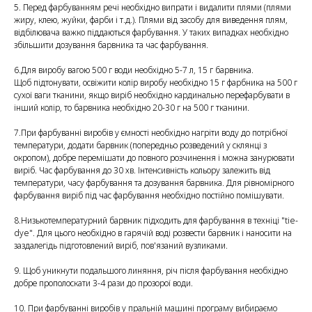
5. Перед фарбуванням речі необхідно випрати і видалити плями (плями
жиру, клею, жуйки, фарби і т.д.). Плями від засобу для виведення плям,
відбілювача важко піддаються фарбування. У таких випадках необхідно
збільшити дозування барвника та час фарбування.
6.Для виробу вагою 500 г води необхідно 5-7 л, 15 г барвника.
Щоб підтонувати, освіжити колір виробу необхідно 15 г фарбника на 500 г
сухої ваги тканини, якщо виріб необхідно кардинально перефарбувати в
інший колір, то барвника необхідно 20-30 г на 500 г тканини.
7.При фарбуванні виробів у ємності необхідно нагріти воду до потрібної
температури, додати барвник (попередньо розведений у склянці з
окропом), добре перемішати до повного розчинення і можна занурювати
виріб. Час фарбування до 30 хв. Інтенсивність кольору залежить від
температури, часу фарбування та дозування барвника. Для рівномірного
фарбування виріб під час фарбування необхідно постійно помішувати.
8.Низькотемпературний барвник підходить для фарбування в техніці "tie-
dye". Для цього необхідно в гарячій воді розвести барвник і наносити на
заздалегідь підготовлений виріб, пов'язаний вузликами.
9. Щоб уникнути подальшого линяння, річ після фарбування необхідно
добре прополоскати 3-4 рази до прозорої води.
10. При фарбуванні виробів у пральній машині програму вибираємо