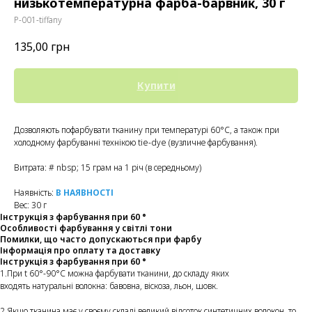
низькотемпературна фарба-барвник, 30 г
P-001-tiffany
135,00
грн
Купити
Дозволяють пофарбувати тканину при температурі 60°C, а також при
холодному фарбуванні технікою tie-dye (вузличне фарбування).
Витрата: # nbsp; 15 грам на 1 річ (в середньому)
Наявність:
В НАЯВНОСТІ
Вес: 30 г
Інструкція з фарбування при 60 °
Особливості фарбування у світлі тони
Помилки, що часто допускаються при фарбу
Інформація про оплату та доставку
Інструкція з фарбування при 60 °
1.При t 60°-90°C можна фарбувати тканини, до складу яких
входять натуральні волокна: бавовна, віскоза, льон, шовк.
2.Якщо тканина має у своєму складі великий відсоток синтетичних волокон, то