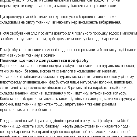
порошку після того, як машина наповнить миючий бак водою та почне
перемішувати воду з тканиною, а також увімкнеться нагрівання води.
Ця процедура запобігатиме попаданню сухого барвника з активними
складовими на світлу тканину і виключить нерівномірність забарвлення.
Після фарбування слід промити дозатор для прального порошку водою з миючим
засобом і запустити прання, щоб промити машину від слідів барвника.
При фарбуванні тканини в ємності слід повністю розчинити барвник у воді і лише
потім занурити тканину в розчин.
Помилки, що часто допускаються при фарбу
Барвники призначені виключно для фарбування тканин із натуральних волокон,
таких як льон, бавовна, віскоза та їх аналоги з комерційними назвами.
У тканинах зі змішаним складом натуральних та синтетичних волокон у різному
відсотковому співвідношенні фарбуються лише натуральні волокна, відповідно,
синтетичні забарвленню не піддаються. В результаті на виробах з подібним
складом тканини можливі відхилення у тоні, відтінку, інтенсивності кольору.
Колір та тон забарвлення залежать також від кількох факторів, таких як структура
волокна, вид тканини (трикотаж тощо), апретування тканини різними
просоченнями на виробництві.
Представлені на сайті зразки відтінків отримані в результаті фарбування білої
тканини, що містить 100% бавовну, і несуть демонстративний характер подачі
кольору барвника. Насправді відтінок пофарбованої речі може не мати повної