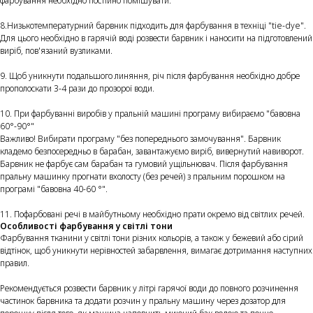
фарбування необхідно постійно помішувати.
8.Низькотемпературний барвник підходить для фарбування в техніці "tie-dye".
Для цього необхідно в гарячій воді розвести барвник і наносити на підготовлений
виріб, пов'язаний вузликами.
9. Щоб уникнути подальшого линяння, річ після фарбування необхідно добре
прополоскати 3-4 рази до прозорої води.
10. При фарбуванні виробів у пральній машині програму вибираємо "бавовна
60°-90°"
Важливо! Вибирати програму "без попереднього замочування". Барвник
кладемо безпосередньо в барабан, завантажуємо виріб, вивернутий навиворот.
Барвник не фарбує сам барабан та гумовий ущільнювач. Після фарбування
пральну машинку прогнати вхолосту (без речей) з пральним порошком на
програмі "бавовна 40-60 °".
11. Пофарбовані речі в майбутньому необхідно прати окремо від світлих речей.
Особливості фарбування у світлі тони
Фарбування тканини у світлі тони різних кольорів, а також у бежевий або сірий
відтінок, щоб уникнути нерівностей забарвлення, вимагає дотримання наступних
правил.
Рекомендується розвести барвник у літрі гарячої води до повного розчинення
частинок барвника та додати розчин у пральну машину через дозатор для