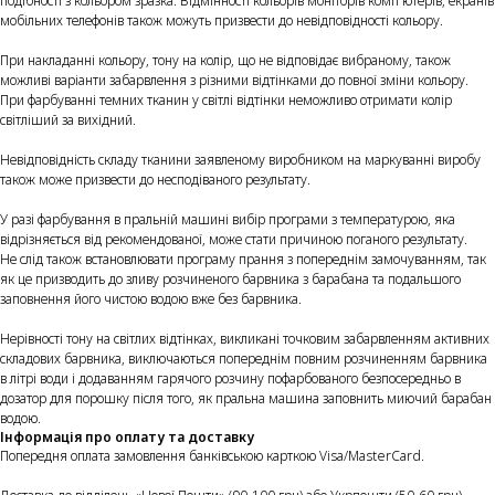
подібності з кольором зразка. Відмінності кольорів моніторів комп'ютерів, екранів
мобільних телефонів також можуть призвести до невідповідності кольору.
При накладанні кольору, тону на колір, що не відповідає вибраному, також
можливі варіанти забарвлення з різними відтінками до повної зміни кольору.
При фарбуванні темних тканин у світлі відтінки неможливо отримати колір
світліший за вихідний.
Невідповідність складу тканини заявленому виробником на маркуванні виробу
також може призвести до несподіваного результату.
У разі фарбування в пральній машині вибір програми з температурою, яка
відрізняється від рекомендованої, може стати причиною поганого результату.
Не слід також встановлювати програму прання з попереднім замочуванням, так
як це призводить до зливу розчиненого барвника з барабана та подальшого
заповнення його чистою водою вже без барвника.
Нерівності тону на світлих відтінках, викликані точковим забарвленням активних
складових барвника, виключаються попереднім повним розчиненням барвника
в літрі води і додаванням гарячого розчину пофарбованого безпосередньо в
дозатор для порошку після того, як пральна машина заповнить миючий барабан
водою.
Інформація про оплату та доставку
Попередня оплата замовлення банківською карткою Visa/MasterCard.