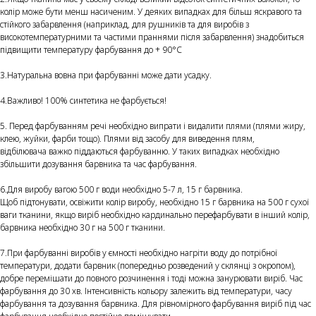
колір може бути менш насиченим. У деяких випадках для більш яскравого та
стійкого забарвлення (наприклад, для рушників та для виробів з
високотемпературними та частими праннями після забарвлення) знадобиться
підвищити температуру фарбування до + 90°С
3.Натуральна вовна при фарбуванні може дати усадку.
4.Важливо! 100% синтетика не фарбується!
5. Перед фарбуванням речі необхідно випрати і видалити плями (плями жиру,
клею, жуйки, фарби тощо). Плями від засобу для виведення плям,
відбілювача важко піддаються фарбуванню. У таких випадках необхідно
збільшити дозування барвника та час фарбування.
6.Для виробу вагою 500 г води необхідно 5-7 л, 15 г барвника.
Щоб підтонувати, освіжити колір виробу, необхідно 15 г барвника на 500 г сухої
ваги тканини, якщо виріб необхідно кардинально перефарбувати в інший колір,
барвника необхідно 30 г на 500 г тканини.
7.При фарбуванні виробів у ємності необхідно нагріти воду до потрібної
температури, додати барвник (попередньо розведений у склянці з окропом),
добре перемішати до повного розчинення і тоді можна занурювати виріб. Час
фарбування до 30 хв. Інтенсивність кольору залежить від температури, часу
фарбування та дозування барвника. Для рівномірного фарбування виріб під час