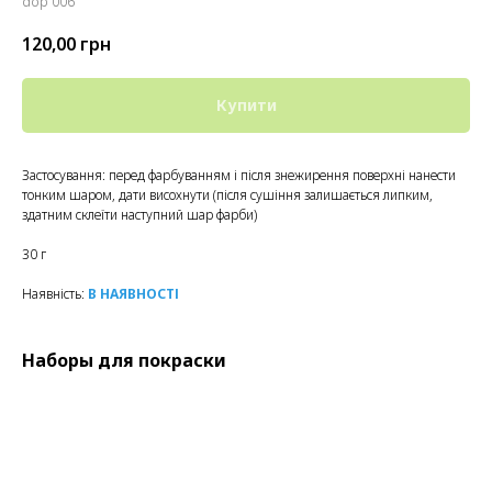
dop 006
120,00
грн
Купити
Застосування: перед фарбуванням і після знежирення поверхні нанести
тонким шаром, дати висохнути (після сушіння залишається липким,
здатним склеїти наступний шар фарби)
30 г
Наявність:
В НАЯВНОСТІ
Наборы для покраски