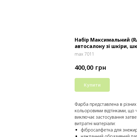
Набір Максимальний (R
автосалону зі шкіри, ш
max 7011
грн
400,00
Купити
Фарба представлена ​​в різних
кольоровими відтінками, що 
виключає застосування затве
витратні матеріали:
фібросалфетка для знежир
наждачний образивний пап