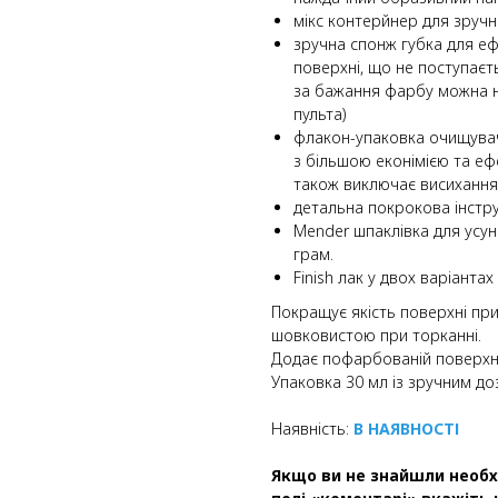
мікс контерйнер для зруч
зручна спонж губка для е
поверхні, що не поступаєт
за бажання фарбу можна 
пульта)
флакон-упаковка очищува
з більшою еконімією та еф
також виключає висихання
детальна покрокова інструк
Mender шпаклівка для усун
грам.
Finish лак у двох варіанта
Покращує якість поверхні пр
шовковистою при торканні.
Додає пофарбованій поверхні
Упаковка 30 мл із зручним до
Наявність:
В НАЯВНОСТІ
Якщо ви не знайшли необх