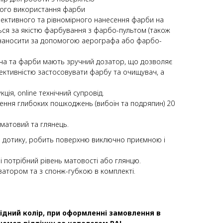
ного використання фарби
фективного та рівномірного нанесення фарби на
ься за якістю фарбування з фарбо-пультом (також
наносити за допомогою аерографа або фарбо-
ча та фарби мають зручний дозатор, що дозволяє
ективністю застосовувати фарбу та очищувач, а
ція, online технічний супровід.
ення глибоких пошкоджень (вибоїн та подряпин) 20
х матовий та глянець.
и дотику, робить поверхню виключно приємною і
 потрібний рівень матовості або глянцю.
затором та з спонж-губкою в комплекті.
ідний колір, при оформленні замовлення в