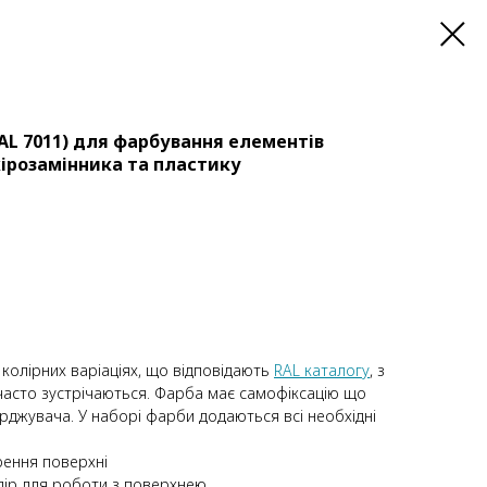
AL 7011) для фарбування елементів
кірозамінника та пластику
 колірних варіаціях, що відповідають
RAL каталогу
, з
часто зустрічаються. Фарба має самофіксацію що
рджувача. У наборі фарби додаються всі необхідні
ення поверхні
ір для роботи з поверхнею