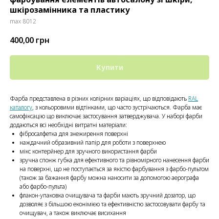
шкірозамінника та пластику
max 8012
400,00
грн
Купити
Фарба представлена ​​в різних колірних варіаціях, що відповідають
RAL
каталогу
, з кольоровими відтінками, що часто зустрічаються. Фарба має
самофіксацію що виключає застосування затверджувача. У наборі фарби
додаються всі необхідні витратні матеріали:
фібросалфетка для знежирення поверхні
наждачний образивний папір для роботи з поверхнею
мікс контерйнер для зручного використання фарби
зручна спонж губка для ефективного та рівномірного нанесення фарби
на поверхні, що не поступається за якістю фарбування з фарбо-пультом
(також за бажання фарбу можна наносити за допомогою аерографа
або фарбо-пульта)
флакон-упаковка очищувача та фарби мають зручний дозатор, що
дозволяє з більшою еконімією та ефективністю застосовувати фарбу та
очищувач, а також виключає висихання