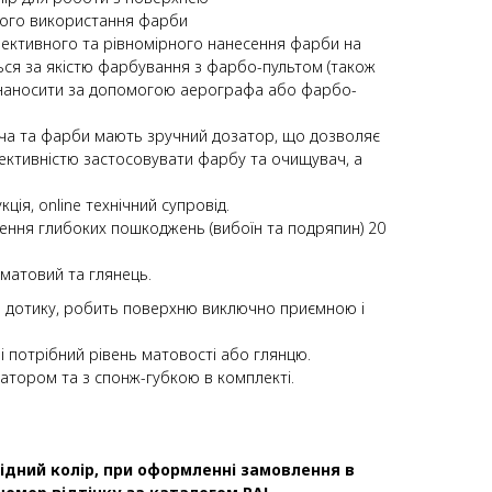
ного використання фарби
фективного та рівномірного нанесення фарби на
ься за якістю фарбування з фарбо-пультом (також
наносити за допомогою аерографа або фарбо-
ча та фарби мають зручний дозатор, що дозволяє
ективністю застосовувати фарбу та очищувач, а
ція, online технічний супровід.
ення глибоких пошкоджень (вибоїн та подряпин) 20
х матовий та глянець.
и дотику, робить поверхню виключно приємною і
 потрібний рівень матовості або глянцю.
атором та з спонж-губкою в комплекті.
ідний колір, при оформленні замовлення в