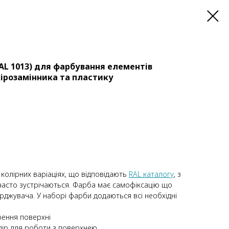
AL 1013) для фарбування елементів
кірозамінника та пластику
 колірних варіаціях, що відповідають
RAL каталогу
, з
часто зустрічаються. Фарба має самофіксацію що
рджувача. У наборі фарби додаються всі необхідні
ення поверхні
ір для роботи з поверхнею