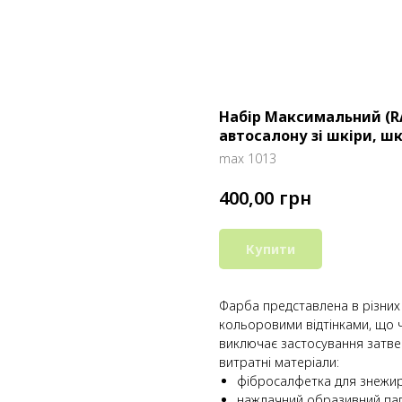
Набір Максимальний (R
автосалону зі шкіри, ш
max 1013
грн
400,00
Купити
Фарба представлена ​​в різних
кольоровими відтінками, що 
виключає застосування затве
витратні матеріали:
фібросалфетка для знежир
наждачний образивний пап