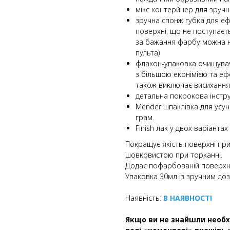
мікс контерйнер для зруч
зручна спонж губка для е
поверхні, що не поступаєт
за бажання фарбу можна 
пульта)
флакон-упаковка очищува
з більшою еконімією та еф
також виключає висихання
детальна покрокова інструк
Mender шпаклівка для усун
грам.
Finish лак у двох варіанта
Покращує якість поверхні пр
шовковистою при торканні.
Додає пофарбованій поверхні
Упаковка 30мл із зручним доз
Наявність:
В НАЯВНОСТІ
Якщо ви не знайшли необх