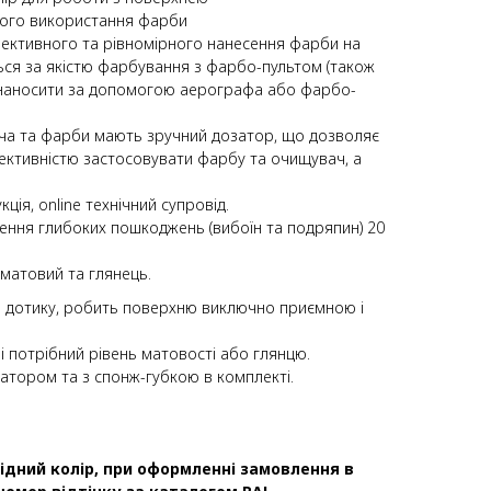
ного використання фарби
фективного та рівномірного нанесення фарби на
ься за якістю фарбування з фарбо-пультом (також
наносити за допомогою аерографа або фарбо-
ча та фарби мають зручний дозатор, що дозволяє
ективністю застосовувати фарбу та очищувач, а
ція, online технічний супровід.
ення глибоких пошкоджень (вибоїн та подряпин) 20
х матовий та глянець.
и дотику, робить поверхню виключно приємною і
 потрібний рівень матовості або глянцю.
атором та з спонж-губкою в комплекті.
ідний колір, при оформленні замовлення в