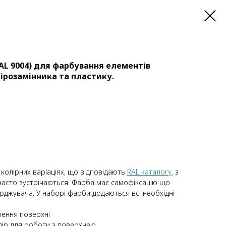
AL 9004) для фарбування елементів
кірозамінника та пластику.
 колірних варіаціях, що відповідають
RAL каталогу
,
з
часто зустрічаються. Фарба має самофіксацію що
рджувача. У наборі фарби додаються всі необхідні
ення поверхні
ір для роботи з поверхнею