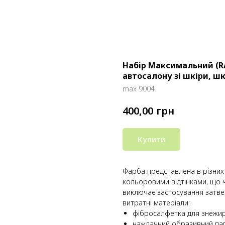
Набір Максимальний (R
автосалону зі шкіри, ш
max 9004
грн
400,00
Купити
Фарба представлена ​​в різних
кольоровими відтінками, що 
виключає застосування затве
витратні матеріали:
фібросалфетка для знежир
наждачний образивний пап