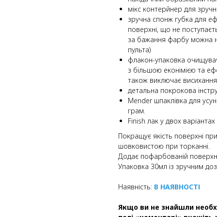
мікс контерйнер для зруч
зручна спонж губка для е
поверхні, що не поступаєт
за бажання фарбу можна 
пульта)
флакон-упаковка очищува
з більшою еконімією та еф
також виключає висихання
детальна покрокова інструк
Mender шпаклівка для усун
грам.
Finish лак у двох варіанта
Покращує якість поверхні пр
шовковистою при торканні.
Додає пофарбованій поверхні
Упаковка 30мл із зручним доз
Наявність:
В НАЯВНОСТІ
Якщо ви не знайшли необх