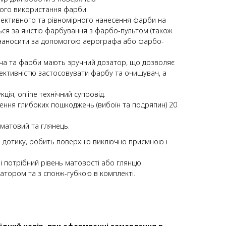
ного використання фарби
фективного та рівномірного нанесення фарби на
ься за якістю фарбування з фарбо-пультом (також
наносити за допомогою аерографа або фарбо-
ча та фарби мають зручний дозатор, що дозволяє
ективністю застосовувати фарбу та очищувач, а
ція, online технічний супровід.
ення глибоких пошкоджень (вибоїн та подряпин) 20
х матовий та глянець.
и дотику, робить поверхню виключно приємною і
 потрібний рівень матовості або глянцю.
атором та з спонж-губкою в комплекті.