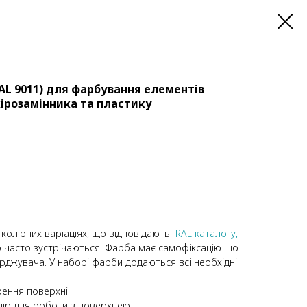
AL 9011) для фарбування елементів
кірозамінника та пластику
 колірних варіаціях, що відповідають
RAL каталогу
,
о часто зустрічаються. Фарба має самофіксацію що
рджувача. У наборі фарби додаються всі необхідні
ення поверхні
ір для роботи з поверхнею