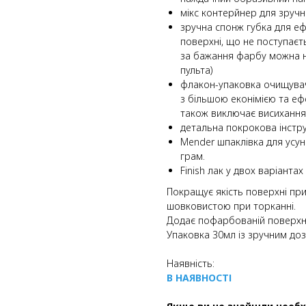
мікс контерйнер для зруч
зручна спонж губка для е
поверхні, що не поступаєт
за бажання фарбу можна 
пульта)
флакон-упаковка очищува
з більшою еконімією та еф
також виключає висихання
детальна покрокова інструк
Mender шпаклівка для усун
грам.
Finish лак у двох варіанта
Покращує якість поверхні пр
шовковистою при торканні.
Додає пофарбованій поверхні
Упаковка 30мл із зручним доз
Наявність:
В НАЯВНОСТІ