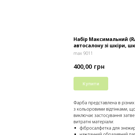
Набір Максимальний (R
автосалону зі шкіри, ш
max 9011
грн
400,00
Купити
Фарба представлена ​​в різних
з кольоровими відтінками, щ
виключає застосування затве
витратні матеріали:
фібросалфетка для знежир
наждачний образивний пап