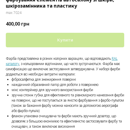
шкірозамінника та пластику
max 7024
400,00
грн
Купити
Фарба представлена ​​в різних колірних варіаціях, що відповідають
RAL
каталогу
, з кольоровими відтінками, що часто зустрічаються. Фарба має
самофіксацію що виключає застосування затверджувача. У наборі фарби
додаються всі необхідні витратні матеріали:
фібросалфетка для знежирення поверхні
наждачний образивний папір для роботи з поверхнею
мікс контерйнер для зручного використання фарби
зручна спонж губка для ефективного та рівномірного нанесення фарби
на поверхні, що не поступається за якістю фарбування з фарбо-пультом
(також за бажання фарбу можна наносити за допомогою аерографа
або фарбо-пульта)
флакон-упаковка очищувача та фарби мають зручний дозатор, що
дозволяє з більшою еконімією та ефективністю застосовувати фарбу та
очищувач, а також виключає висихання