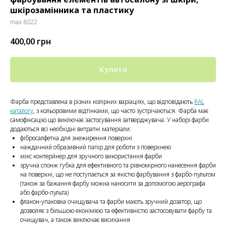
шкірозамінника та пластику
max 8022
400,00
грн
Купити
Фарба представлена ​​в різних колірних варіаціях, що відповідають
RAL
каталогу
, з кольоровими відтінками, що часто зустрічаються. Фарба має
самофіксацію що виключає застосування затверджувача. У наборі фарби
додаються всі необхідні витратні матеріали:
фібросалфетка для знежирення поверхні
наждачний образивний папір для роботи з поверхнею
мікс контерйнер для зручного використання фарби
зручна спонж губка для ефективного та рівномірного нанесення фарби
на поверхні, що не поступається за якістю фарбування з фарбо-пультом
(також за бажання фарбу можна наносити за допомогою аерографа
або фарбо-пульта)
флакон-упаковка очищувача та фарби мають зручний дозатор, що
дозволяє з більшою еконімією та ефективністю застосовувати фарбу та
очищувач, а також виключає висихання