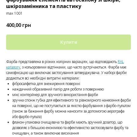
шкірозамінника та пластику
max 1001
400,00
грн
Купити
Фарба представлена ​​в різних колірних варіаціях, що відповідають
RAL
каталогу
, з кольоровими відтінками, що часто зустрічаються. Фарба має
самофіксацію що виключає застосування затверджувача. У наборі фарби
додаються всі необхідні витратні матеріали:
фібросалфетка для знежирення поверхні
наждачний образивний папір для роботи з поверхнею
мікс контерйнер для зручного використання фарби
зручна спонж губка для ефективного та рівномірного нанесення фарби
на поверхні, що не поступається за якістю фарбування з фарбо-пультом
(також за бажання фарбу можна наносити за допомогою аерографа
або фарбо-пульта)
флакон-упаковка очищувача та фарби мають зручний дозатор, що
дозволяє з більшою еконімією та ефективністю застосовувати фарбу та
очищувач, а також виключає висихання