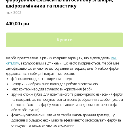
шкірозамінника та пластику
max 8002
400,00
грн
Купити
Фарба представлена ​​в різних колірних варіаціях, що відповідають
RAL
каталогу
, з кольоровими відтінками, що часто зустрічаються. Фарба має
самофіксацію що виключає застосування затверджувача. У наборі фарби
додаються всі необхідні витратні матеріали:
фібросалфетка для знежирення поверхні
наждачний образивний папір для роботи з поверхнею
мікс контерйнер для зручного використання фарби
зручна спонж губка для ефективного та рівномірного нанесення фарби
на поверхні, що не поступається за якістю фарбування з фарбо-пультом
(також за бажання фарбу можна наносити за допомогою аерографа
або фарбо-пульта)
флакон-упаковка очищувача та фарби мають зручний дозатор, що
дозволяє з більшою еконімією та ефективністю застосовувати фарбу та
очищувач, а також виключає висихання