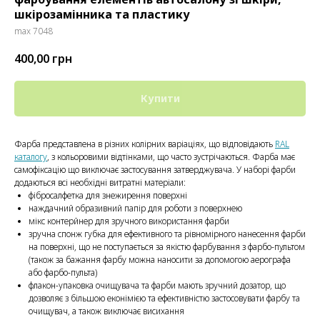
шкірозамінника та пластику
max 7048
400,00
грн
Купити
Фарба представлена ​​в різних колірних варіаціях, що відповідають
RAL
каталогу
, з кольоровими відтінками, що часто зустрічаються. Фарба має
самофіксацію що виключає застосування затверджувача. У наборі фарби
додаються всі необхідні витратні матеріали:
фібросалфетка для знежирення поверхні
наждачний образивний папір для роботи з поверхнею
мікс контерйнер для зручного використання фарби
зручна спонж губка для ефективного та рівномірного нанесення фарби
на поверхні, що не поступається за якістю фарбування з фарбо-пультом
(також за бажання фарбу можна наносити за допомогою аерографа
або фарбо-пульта)
флакон-упаковка очищувача та фарби мають зручний дозатор, що
дозволяє з більшою еконімією та ефективністю застосовувати фарбу та
очищувач, а також виключає висихання