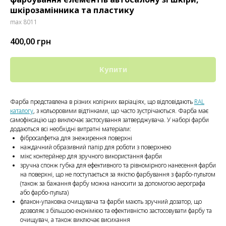
шкірозамінника та пластику
max 8011
400,00
грн
Купити
Фарба представлена ​​в різних колірних варіаціях, що відповідають
RAL
каталогу
, з кольоровими відтінками, що часто зустрічаються. Фарба має
самофіксацію що виключає застосування затверджувача. У наборі фарби
додаються всі необхідні витратні матеріали:
фібросалфетка для знежирення поверхні
наждачний образивний папір для роботи з поверхнею
мікс контерйнер для зручного використання фарби
зручна спонж губка для ефективного та рівномірного нанесення фарби
на поверхні, що не поступається за якістю фарбування з фарбо-пультом
(також за бажання фарбу можна наносити за допомогою аерографа
або фарбо-пульта)
флакон-упаковка очищувача та фарби мають зручний дозатор, що
дозволяє з більшою еконімією та ефективністю застосовувати фарбу та
очищувач, а також виключає висихання