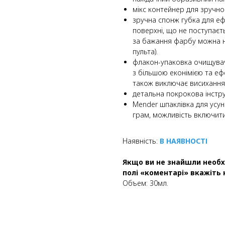
мікс контейнер для зручн
зручна спонж губка для е
поверхні, що не поступаєт
за бажання фарбу можна 
пульта).
флакон-упаковка очищува
з більшою еконімією та еф
також виключає висихання
детальна покрокова інструк
Mender шпаклівка для усун
грам, можливість включити
Наявність:
В НАЯВНОСТІ
Якщо ви не знайшли необх
полі «коментарі» вкажіть 
Объем: 30мл.