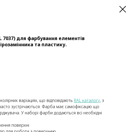
 7037) для фарбування елементів
кірозамінника та пластику.
колірних варіаціях, що відповідають
RAL каталогу
, з
часто зустрічаються. Фарба має самофіксацію що
рджувача. У наборі фарби додаються всі необхідні
ення поверхні
ір для роботи з поверхнею