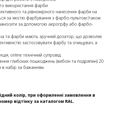
ого використання фарби
фективного та рівномірного нанесення фарби на
ься за якістю фарбування з фарбо-пультом (також
наносити за допомогою аерогрфу або фарбо-
ча та фарби мають зручний дозатор, що дозволяє
ективністю застосовувати фарбу та очищувач, а
.
ція, online технічний супровід.
ення глибоких пошкоджень (вибоїн та подряпин) 20
 в набір за бажанням.
ідний колір, при оформленні замовлення в
номер відтінку за каталогом RAL.