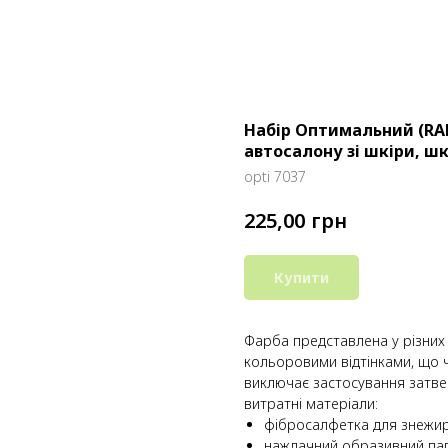
Набір Оптимальний (RAL
автосалону зі шкіри, ш
opti 7037
грн
225,00
Купити
Фарба представлена у різних 
кольоровими відтінками, що 
виключає застосування затве
витратні матеріали:
фібросалфетка для знежир
наждачний образивний пап