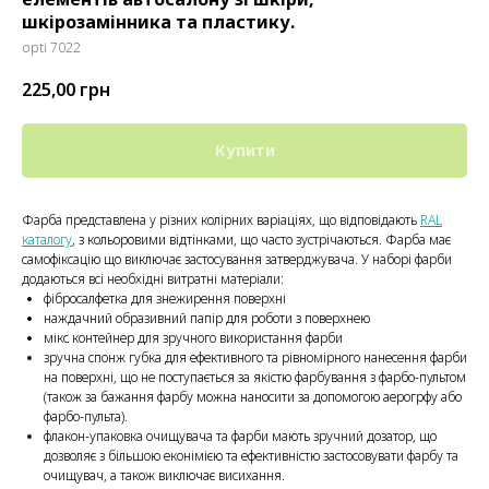
шкірозамінника та пластику.
opti 7022
225,00
грн
Купити
Фарба представлена у різних колірних варіаціях, що відповідають
RAL
каталогу
, з кольоровими відтінками, що часто зустрічаються. Фарба має
самофіксацію що виключає застосування затверджувача. У наборі фарби
додаються всі необхідні витратні матеріали:
фібросалфетка для знежирення поверхні
наждачний образивний папір для роботи з поверхнею
мікс контейнер для зручного використання фарби
зручна спонж губка для ефективного та рівномірного нанесення фарби
на поверхні, що не поступається за якістю фарбування з фарбо-пультом
(також за бажання фарбу можна наносити за допомогою аерогрфу або
фарбо-пульта).
флакон-упаковка очищувача та фарби мають зручний дозатор, що
дозволяє з більшою еконімією та ефективністю застосовувати фарбу та
очищувач, а також виключає висихання.