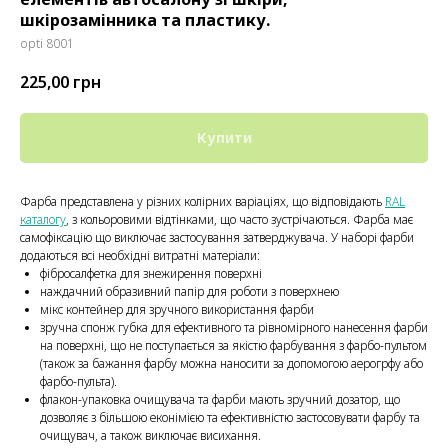
шкірозамінника та пластику.
opti 8001
225,00
грн
Купити
Фарба представлена у різних колірних варіаціях, що відповідають
RAL
каталогу
, з кольоровими відтінками, що часто зустрічаються. Фарба має
самофіксацію що виключає застосування затверджувача. У наборі фарби
додаються всі необхідні витратні матеріали:
фібросалфетка для знежирення поверхні
наждачний образивний папір для роботи з поверхнею
мікс контейнер для зручного використання фарби
зручна спонж губка для ефективного та рівномірного нанесення фарби
на поверхні, що не поступається за якістю фарбування з фарбо-пультом
(також за бажання фарбу можна наносити за допомогою аерогрфу або
фарбо-пульта).
флакон-упаковка очищувача та фарби мають зручний дозатор, що
дозволяє з більшою еконімією та ефективністю застосовувати фарбу та
очищувач, а також виключає висихання.