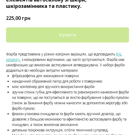
шкірозамінника та пластику.
225,00
грн
Купити
Фарба представлена у різних колірних варіаціях, що відповідають
RAL
каталогу
, з кольоровими відтінками, що часто зустрічаються. Фарба має
самофіксацію що виключає застосування затверджувача. У наборі фарби
додаються всі необхідні витратні матеріали:
фібросалфетка для знежирення поверхні
наждачний образивний папір для роботи з поверхнею
мікс контейнер для зручного використання фарби
зручна спонж губка для ефективного та рівномірного нанесення фарби
на поверхні, що не поступається за якістю фарбування з фарбо-пультом
(також за бажання фарбу можна наносити за допомогою аерогрфу або
фарбо-пульта).
флакон-упаковка очищувача та фарби мають зручний дозатор, що
дозволяє з більшою еконімією та ефективністю застосовувати фарбу та
очищувач, а також виключає висихання.
детальна покрокова інструкція, online технічний супровід.