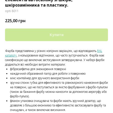
шкірозамінника та пластику.
opti 8011
225,00
грн
Купити
Фарба представлена у різних колірних варіаціях, що відповідають
RAL
каталогу
, з кольоровими відтінками, що часто зустрічаються. Фарба має
самофіксацію що виключає застосування затверджувача. У наборі фарби
додаються всі необхідні витратні матеріали:
фібросалфетка для знежирення поверхні
наждачний образивний папір для роботи з поверхнею
мікс контейнер для зручного використання фарби
зручна спонж губка для ефективного та рівномірного нанесення фарби
на поверхні, що не поступається за якістю фарбування з фарбо-пультом
(також за бажання фарбу можна наносити за допомогою аерогрфу або
фарбо-пульта).
флакон-упаковка очищувача та фарби мають зручний дозатор, що
дозволяє з більшою еконімією та ефективністю застосовувати фарбу та
очищувач, а також виключає висихання.