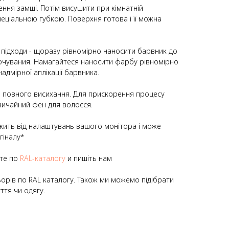
ння замші. Потім висушити при кімнатній
еціальною губкою. Поверхня готова і її можна
підходи - щоразу рівномірно наносити барвник до
очувания. Намагайтеся наносити фарбу рівномірно
надмірної аплікації барвника.
 повного висихання. Для прискорення процесу
вичайний фен для волосся.
ить від налаштувань вашого монітора і може
гіналу*
йте по
RAL-каталогу
и пишіть нам
орів по RAL каталогу. Також ми можемо підібрати
ття чи одягу.