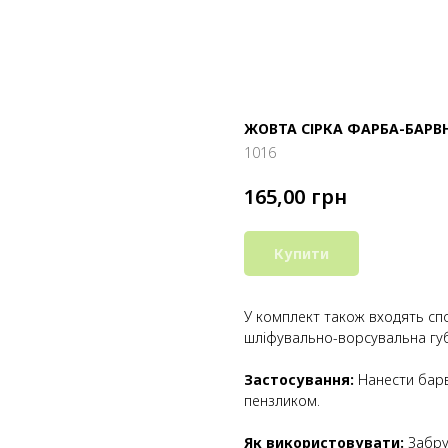
ЖОВТА СІРКА ФАРБА-БАРВ
1016
грн
165,00
Купити
У комплект також входять сп
шліфувально-ворсувальна губ
Застосування:
Нанести барв
пензликом.
Як використовувати:
Забру