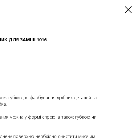
НИК ДЛЯ ЗАМШІ 1016
онж-губки для фарбування дрібних деталей та
ка.
ник можна у формі спрею, а також губкою чи
днену поверхню необхідно очистити миючим