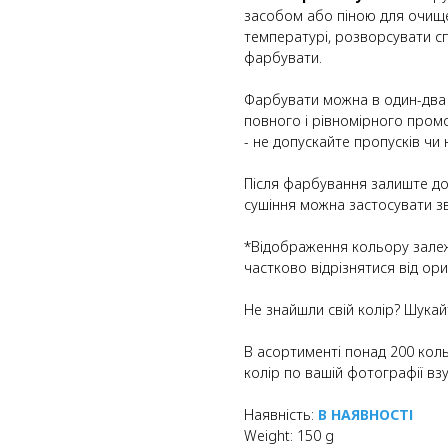
засобом або піною для очище
температурі, розворсувати сп
фарбувати.
Фарбувати можна в один-два 
повного і рівномірного пром
- не допускайте пропусків чи 
Після фарбування залиште до
сушіння можна застосувати з
*Відображення кольору залеж
частково відрізнятися від ори
Не знайшли свій колір? Шука
В асортименті понад 200 коль
колір по вашій фотографії взу
Наявність:
В НАЯВНОСТІ
Weight: 150 g