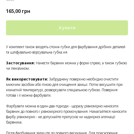
165,00
грн
Купити
У комплект також входять спонж-губки для фарбування дрібних деталей
та шліфувально-ворсувальна губка.ня
Застосування:
Нанести барвник можна у формі спрею, а також губкою
чи пензликом.
Як використовувати:
Забруднену поверхню необхідно очистити
миючим засобом або піною для очищення замші. Потім висушити при
кімнатній температурі, розворсувати спеціальною губкою. Поверхня
готова і її можна фарбувати.
Фарбувати можна в один-два підходи - щоразу рівномірно наносити
барвник до повного і рівномірного промочувания. Намагайтеся наносити
фарбу рівномірно - не допускайте пропусків чи надмірної аплікації
барвника.
Після фарбування залиште до повного висихання. Для прискорення