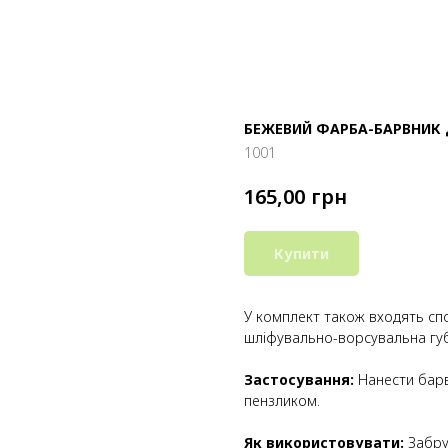
БЕЖЕВИЙ ФАРБА-БАРВНИК 
1001
грн
165,00
Купити
У комплект також входять сп
шліфувально-ворсувальна губ
Застосування:
Нанести барв
пензликом.
Як використовувати:
Забру