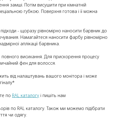
ння замші. Потім висушити при кімнатній
еціальною губкою. Поверхня готова і її можна
підходи - щоразу рівномірно наносити барвник до
очувания. Намагайтеся наносити фарбу рівномірно
надмірної аплікації барвника.
 повного висихання. Для прискорення процесу
вичайний фен для волосся.
ить від налаштувань вашого монітора і може
гіналу*
йте по
RAL каталогу
i пишіть нам
орів по RAL каталогу. Також ми можемо підібрати
ття чи одягу.