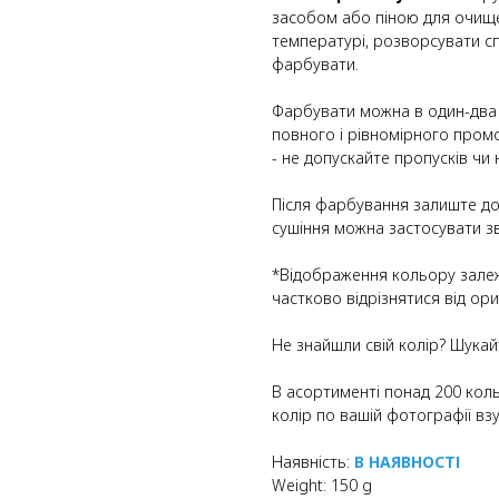
засобом або піною для очище
температурі, розворсувати сп
фарбувати.
Фарбувати можна в один-два 
повного і рівномірного пром
- не допускайте пропусків чи 
Після фарбування залиште до
сушіння можна застосувати з
*Відображення кольору залеж
частково відрізнятися від ори
Не знайшли свій колір? Шука
В асортименті понад 200 коль
колір по вашій фотографії взу
Наявність:
В НАЯВНОСТІ
Weight: 150 g