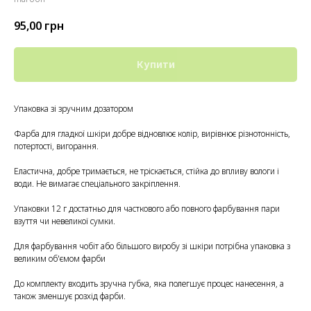
95,00
грн
Купити
Упаковка зі зручним дозатором
Фарба для гладкої шкіри добре відновлює колір, вирівнює різнотонність,
потертості, вигорання.
Еластична, добре тримається, не тріскається, стійка до впливу вологи і
води. Не вимагає спеціального закріплення.
Упаковки 12 г достатньо для часткового або повного фарбування пари
взуття чи невеликої сумки.
Для фарбування чобіт або більшого виробу зі шкіри потрібна упаковка з
великим об'ємом фарби
До комплекту входить зручна губка, яка полегшує процес нанесення, а
також зменшує розхід фарби.