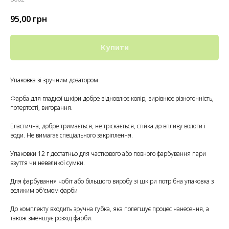
95,00
грн
Купити
Упаковка зі зручним дозатором
Фарба для гладкої шкіри добре відновлює колір, вирівнює різнотонність,
потертості, вигорання.
Еластична, добре тримається, не тріскається, стійка до впливу вологи і
води. Не вимагає спеціального закріплення.
Упаковки 12 г достатньо для часткового або повного фарбування пари
взуття чи невеликої сумки.
Для фарбування чобіт або більшого виробу зі шкіри потрібна упаковка з
великим об'ємом фарби
До комплекту входить зручна губка, яка полегшує процес нанесення, а
також зменшує розхід фарби.