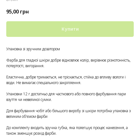
95,00
грн
Купити
Упаковка зі зручним дозатором
Фарба для гладкої шкіри добре відновлює колір, вирівнює різнотонність,
потертості, вигорання.
Еластична, добре тримається, не тріскається, стійка до впливу вологи і
води. Не вимагає спеціального закріплення.
Упаковки 12 г достатньо для часткового або повного фарбування пари
взуття чи невеликої сумки.
Для фарбування чобіт або більшого виробу зі шкіри потрібна упаковка з
великим об'ємом фарби
До комплекту входить зручна губка, яка полегшує процес нанесення, а
також зменшує розхід фарби.