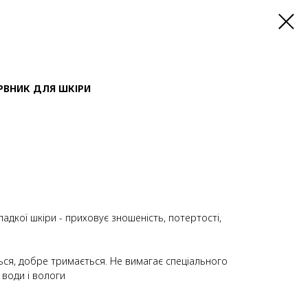
РВНИК ДЛЯ ШКІРИ
дкої шкіри - приховує зношеність, потертості,
ься, добре тримається. Не вимагає спеціального
 води і вологи