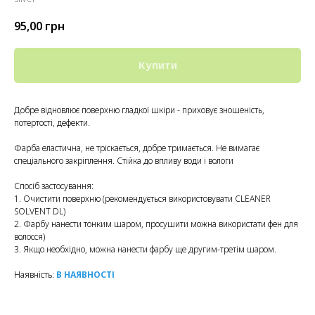
95,00
грн
Купити
Добре відновлює поверхню гладкої шкіри - приховує зношеність,
потертості, дефекти.
Фарба еластична, не тріскається, добре тримається. Не вимагає
спеціального закріплення. Стійка до впливу води і вологи
Спосіб застосування:
1. Очистити поверхню (рекомендується використовувати CLEANER
SOLVENT DL)
2. Фарбу нанести тонким шаром, просушити можна використати фен для
волосся)
3. Якщо необхідно, можна нанести фарбу ще другим-третім шаром.
Наявність:
В НАЯВНОСТІ