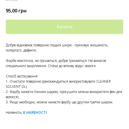
95,00
грн
Купити
Добре відновлює поверхню гладкої шкіри - приховує зношеність,
потертості, дефекти.
Фарба еластична, не тріскається, добре тримається. Не вимагає
спеціального закріплення. Стійка до впливу води і вологи
Спосіб застосування:
1. Очистити поверхню (рекомендується використовувати CLEANER
SOLVENT DL)
2. Фарбу нанести тонким шаром, просушити можна використати фен для
волосся)
3. Якщо необхідно, можна нанести фарбу ще другим-третім шаром.
Наявність:
В НАЯВНОСТІ