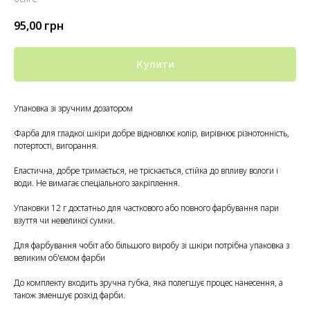
95,00
грн
Купити
Упаковка зі зручним дозатором
Фарба для гладкої шкіри добре відновлює колір, вирівнює різнотонність,
потертості, вигорання.
Еластична, добре тримається, не тріскається, стійка до впливу вологи і
води. Не вимагає спеціального закріплення.
Упаковки 12 г достатньо для часткового або повного фарбування пари
взуття чи невеликої сумки.
Для фарбування чобіт або більшого виробу зі шкіри потрібна упаковка з
великим об'ємом фарби
До комплекту входить зручна губка, яка полегшує процес нанесення, а
також зменшує розхід фарби.