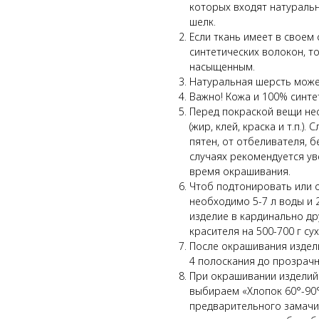
которых входят натуральны
шелк.
Если ткань имеет в своем
синтетических волокон, т
насыщенным.
Натуральная шерсть может
Важно! Кожа и 100% синте
Перед покраской вещи не
(жир, клей, краска и т.п.)
пятен, от отбеливателя, б
случаях рекомендуется ув
время окрашивания.
Чтоб подтонировать или о
необходимо 5-7 л воды и 
изделие в кардинально др
красителя на 500-700 г сух
После окрашивания издели
4 полоскания до прозрачн
При окрашивании изделий
выбираем «Хлопок 60°-90°
предварительного замачи