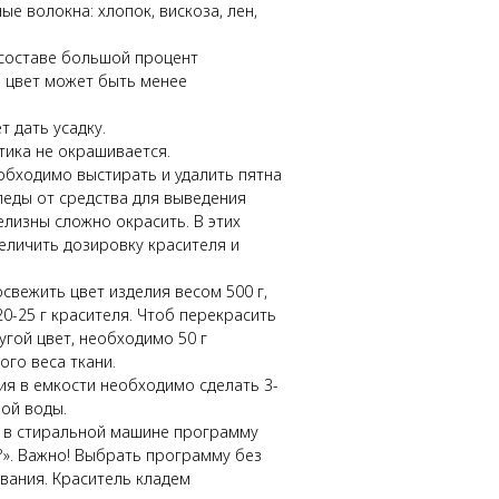
е волокна: хлопок, вискоза, лен,
 составе большой процент
о цвет может быть менее
 дать усадку.
тика не окрашивается.
обходимо выстирать и удалить пятна
. Следы от средства для выведения
елизны сложно окрасить. В этих
еличить дозировку красителя и
свежить цвет изделия весом 500 г,
20-25 г красителя. Чтоб перекрасить
угой цвет, необходимо 50 г
ого веса ткани.
я в емкости необходимо сделать 3-
ой воды.
 в стиральной машине программу
». Важно! Выбрать программу без
вания. Краситель кладем