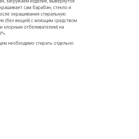
н, загружаем изделие, вывернутое
окрашивает сам барабан, стекло и
После окрашивания стиральную
ую (без вещей) с моющим средством
и хлорным отбеливателем) на
°».
щем необходимо стирать отдельно