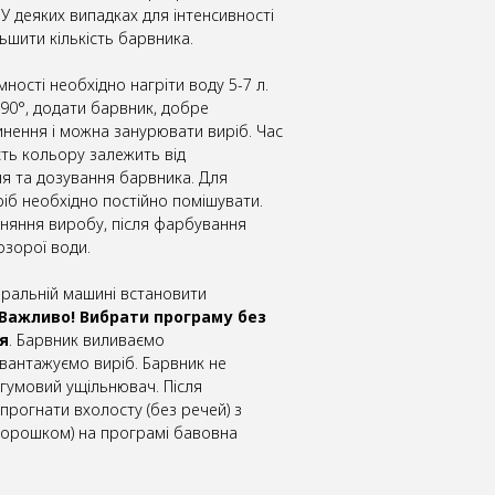
. У деяких випадках для інтенсивності
ьшити кількість барвника.
ності необхідно нагріти воду 5-7 л.
90°, додати барвник, добре
нення і можна занурювати виріб. Час
сть кольору залежить від
я та дозування барвника. Для
іб необхідно постійно помішувати.
няння виробу, після фарбування
озорої води.
пральній машині встановити
Важливо! Вибрати програму без
я
. Барвник виливаємо
вантажуємо виріб. Барвник не
 гумовий ущільнювач. Після
рогнати вхолосту (без речей) з
орошком) на програмі бавовна