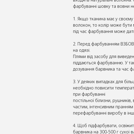
фарбуванні шовку та вовни н
1. Якщо тканина має у своєму
волокон, то колір може бути
під час фарбування може дати
2. Перед фарбуванням ВЗБОВТ
на одязі.
Плями від засобу для виведе
піддаються фарбуванню. У та
дозування барвника та час ф
3. У деяких випадках для біл
необхідно повисити температ
при фарбуванні
постільної білизни, рушників, 
частим, інтенсивним пранням
перефарбуванні виробу в інши
4. Щоб підфарбувати, освіжит
барвника на 300-500 г сухої 