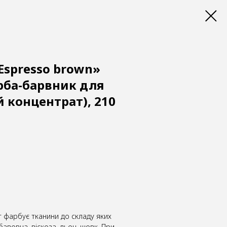
«Espresso brown»
рба-барвник для
 концентрат), 210
т фарбує тканини до складу яких
бавовна, віскоза, льон, шовк. При