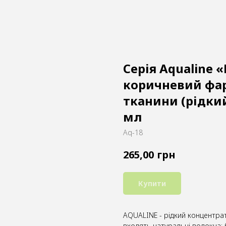
Cерія Aqualine 
коричневий фа
тканини (рідкий
мл
Aq-18
грн
265,00
Купити
AQUALINE - рідкий концентра
входять натуральні волокна: 