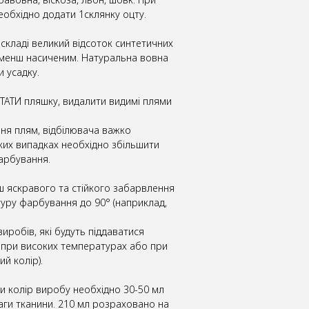
еобхідно додати 1склянку оцту.
 складі великий відсоток синтетичних
 менш насиченим. Натуральна вовна
 усадку.
АТИ пляшку, видалити видимі плями
ння плям, відбілювача важко
ких випадках необхідно збільшити
арбування.
ьш яскравого та стійкого забарвлення
уру фарбування до 90° (наприклад,
виробів, які будуть піддаватися
 при високих температурах або при
й колір).
и колір виробу необхідно 30-50 мл
ваги тканини. 210 мл розраховано на