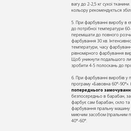
вагу до 2-2,5 кг сухої тканини
кольору рекомендується збіл
5. При фарбуванні виробу в єм
до потрібної температури 60-
перемішати до повного розчи
фарбування 30 хв. Інтенсивні
температури, часу фарбуванн
рівномірного фарбування вир
Щоб уникнути подальшого ли
зробити 4-5 полоскань до пр
6. При фарбуванні виробів у 
програму «Бавовна 60°-90°».
попереднього замочуванн
безпосередньо в барабан, за
фарбує сам барабан, скло та
фарбування пральну машину п
миючим засобом (пральним п
40°-60°.